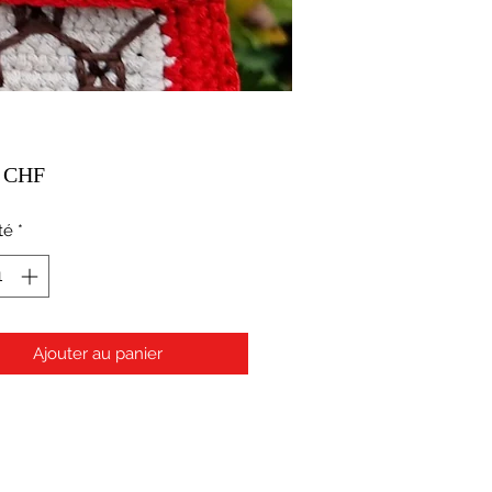
Prix
0 CHF
té
*
Ajouter au panier