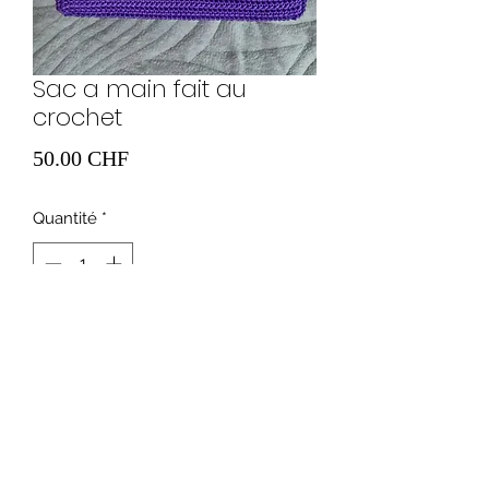
Sac a main fait au
crochet
Prix
50.00 CHF
Quantité
*
Ajouter au panier
0041765675335